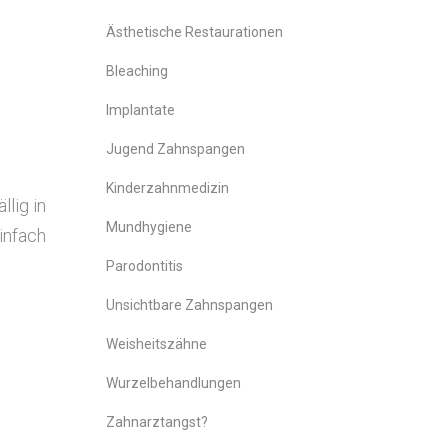
Ästhe­ti­sche Restaurationen
Blea­ching
Implan­ta­te
Jugend Zahn­span­gen
Kin­der­zahn­me­di­zin
l­lig in
Mund­hy­gie­ne
in­fach
Paro­dontitis­
Unsicht­ba­re Zahnspangen
Weis­heits­zäh­ne
Wur­zel­be­hand­lun­gen
Zahn­arz­tangst?