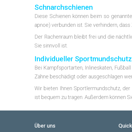
Schnarchschienen
Die­se Schie­nen kön­nen beim so genann­ten
apnoe) ver­bun­den ist. Sie ver­hin­dern, dass
Der Rachen­raum bleibt frei und die nächt­l
Sie sinn­voll ist.
Individueller Sportmundschutz
Bei Kampf­sport­ar­ten, Inline­ska­ten, Fu
Zäh­ne beschä­digt oder aus­ge­schla­gen we
Wir bie­ten Ihnen Sport­ler­mund­schutz, der i
ist bequem zu tra­gen. Außer­dem kön­nen Sie
Über uns
Quick