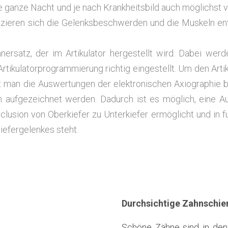
die gan­ze Nacht und je nach Krank­heits­bild auch mög­lichst 
­zie­ren sich die Gelenks­be­schwer­den und die Mus­keln en
­ersatz, der im Arti­ku­la­tor her­ge­stellt wird. Dabei wer­
rti­ku­la­tor­pro­gram­mie­rung rich­tig ein­ge­stellt. Um den Arti­k
 man die Aus­wer­tun­gen der elek­tro­ni­schen Axio­gra­phie 
 auf­ge­zeich­net wer­den. Dadurch ist es mög­lich, eine Au
clu­si­on von Ober­kie­fer zu Unter­kie­fer ermög­licht und in fu
e­fer­ge­len­kes steht.
Durchsichtige Zahnschie
Schö­ne Zäh­ne sind in den 