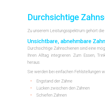
Durchsichtige Zahn
Zu unse­rem Leis­tungs­spek­trum gehört die in
Unsichtbare, abnehmbare Zah
Durch­sich­ti­ge Zahn­schie­nen sind eine mög­
Ihren All­tag inte­grie­ren. Zum Essen, Tri
heraus.
Sie wer­den bei ein­fa­chen Fehl­stel­lun­gen w
Eng­stand der Zähne
Lücken zwi­schen den Zähnen
Schie­fen Zähnen