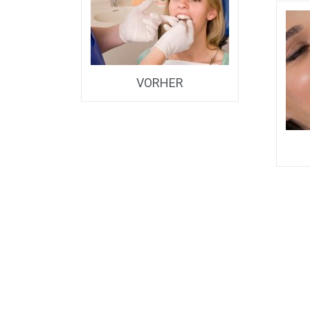
r aus­ge­schla­
VOR­HER