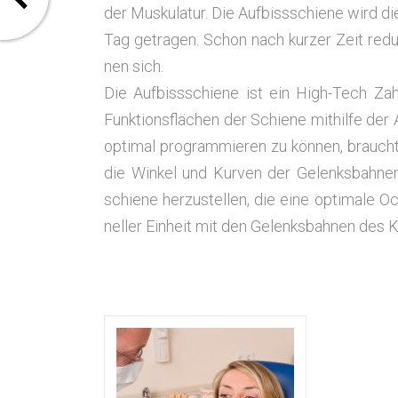
der Mus­ku­la­tur. Die Auf­biss­schie­ne wird 
Tag getra­gen. Schon nach kur­zer Zeit redu
nen sich.
Die Auf­biss­schie­ne ist ein High-Tech Zahn
Funk­ti­ons­flä­chen der Schie­ne mit­hil­fe der A
opti­mal pro­gram­mie­ren zu kön­nen, braucht
die Win­kel und Kur­ven der Gelenks­bah­nen
schie­ne her­zu­stel­len, die eine opti­ma­le Oc
nel­ler Ein­heit mit den Gelenks­bah­nen des Ki
inem Schlag auf