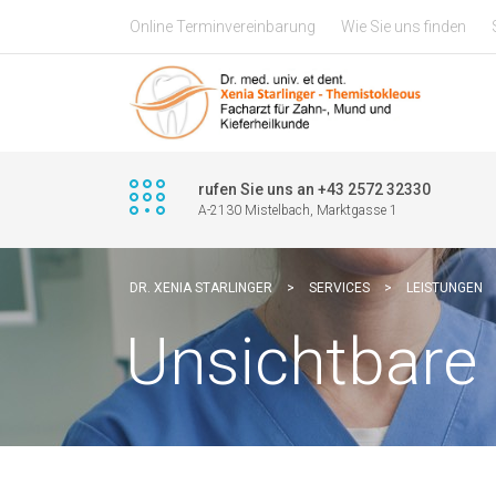
Online Terminvereinbarung
Wie Sie uns finden
rufen Sie uns an +43 2572 32330
A-2130 Mistelbach, Marktgasse 1
DR. XENIA STARLINGER
>
SERVICES
>
LEISTUNGEN
Unsichtbare