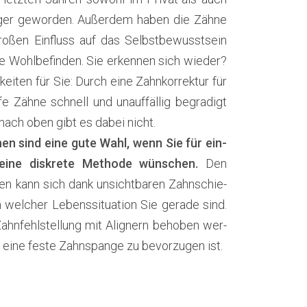
i­ger gewor­den. Außer­dem haben die Zäh­ne
ro­ßen Ein­fluss auf das Selbst­be­wusst­sein
e Wohl­be­fin­den. Sie erken­nen sich wie­der?
i­ten für Sie: Durch eine Zahn­kor­rek­tur für
VOR
e Zäh­ne schnell und unauf­fäl­lig begra­digt
 nach oben gibt es dabei nicht.
­nen sind eine gute Wahl, wenn Sie für ein­
 eine dis­kre­te Metho­de wün­schen.
Den
n kann sich dank unsicht­ba­ren Zahn­schie­
 wel­cher Lebens­si­tua­ti­on Sie gera­de sind.
ahn­fehl­stel­lung mit Ali­gnern beho­ben wer­
ine fes­te Zahn­span­ge zu bevor­zu­gen ist.