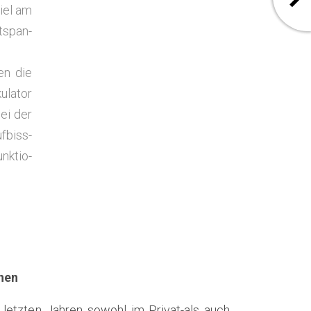
viel am
t­span­
den die
u­la­tor
bei der
f­biss­
nk­tio­
nen
letz­ten Jah­ren sowohl im Pri­vat-als auch