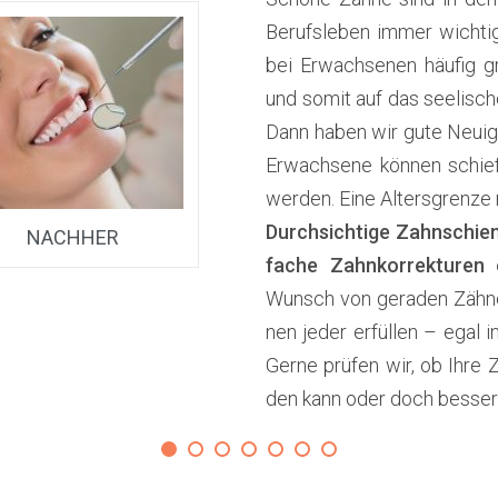
Berufs­le­ben immer wich­t
bei Erwach­se­nen häu­fig g
und somit auf das see­li­sch
Dann haben wir gute Neu­ig­ke
Erwach­se­ne kön­nen schie­f
wer­den. Eine Alters­gren­ze
Durch­sich­ti­ge Zahn­schie
NACH­HER
fa­che Zahn­kor­rek­tu­ren
Wunsch von gera­den Zäh­ne
nen jeder erfül­len – egal in
Ger­ne prü­fen wir, ob Ihre Z
den kann oder doch bes­ser e