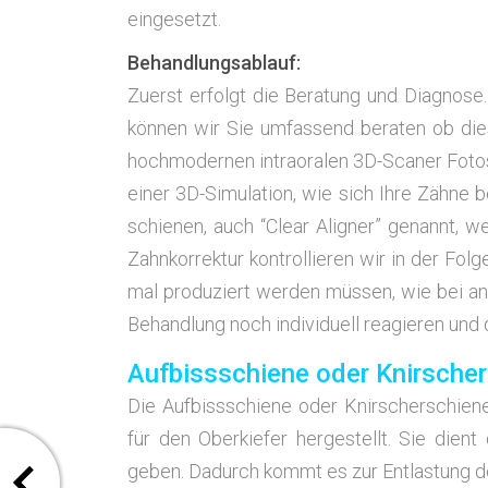
ein­ge­setzt.
Behand­lungs­ab­lauf:
Zuerst erfolgt die Bera­tung und Dia­gno­se. Au
kön­nen wir Sie umfas­send bera­ten ob die­
hoch­mo­der­nen intra­ora­len 3D-Sca­ner Fotos I
einer 3D-Simu­la­ti­on, wie sich Ihre Zäh­n
schie­nen, auch “Clear Ali­gner” genannt, we
Zahn­kor­rek­tur kon­trol­lie­ren wir in der Fol
mal pro­du­ziert wer­den müs­sen, wie bei an
Behand­lung noch indi­vi­du­ell reagie­ren un
Aufbissschiene oder Knirsche
Die Auf­biss­schie­ne oder Knir­scher­schie­ne
für den Ober­kie­fer her­ge­stellt. Sie di
geben. Dadurch kommt es zur Ent­las­tung de