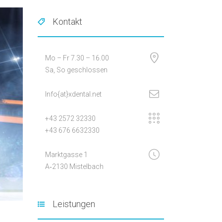
Kontakt
Mo – Fr 7.30 – 16.00
Sa, So geschlossen
Info{at}xdental.net
+43 2572 32330
+43 676 6632330
Markt­gas­se 1
A‑2130 Mistelbach
Leistungen