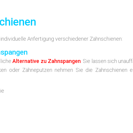
schienen
di­vi­du­el­le Anfer­ti­gung ver­schie­de­ner Zahnschienen:
nspangen
li­che
Alter­na­ti­ve zu Zahn­span­gen
. Sie las­sen sich unauf­fä
n­ken oder Zäh­ne­put­zen neh­men Sie die Zahn­schie­nen e
ie