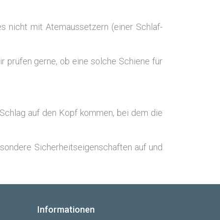
s nicht mit Atem­aus­set­zern (einer Schlaf­
prü­fen ger­ne, ob eine sol­che Schie­ne für
em Schlag auf den Kopf kom­men, bei dem die
son­de­re Sicher­heits­ei­gen­schaf­ten auf und
Informationen