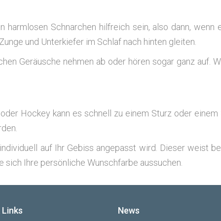
 harm­lo­sen Schnar­chen hilf­reich sein, also dann, wenn e
 Zun­ge und Unter­kie­fer im Schlaf nach hin­ten gleiten.
i­chen Geräu­sche neh­men ab oder hören sogar ganz auf. Wir 
ß­ball oder Hockey kann es schnell zu einem Sturz oder ein
rden.
ndi­vi­du­ell auf Ihr Gebiss ange­passt wird. Die­ser weist be
 sich Ihre per­sön­li­che Wunsch­far­be aussuchen.
 Links
News