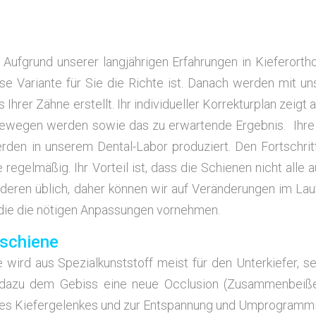
f­grund unse­rer lang­jäh­ri­gen Erfah­run­gen in Kie­fer­or­tho
se Vari­an­te für Sie die Rich­te ist. Danach wer­den mit u
hrer Zäh­ne erstellt. Ihr indi­vi­du­el­ler Kor­rek­tur­plan zeigt
e bewe­gen wer­den sowie das zu erwar­ten­de Ergeb­nis. Ihr
r­den in unse­rem Den­tal-Labor pro­du­ziert. Den Fort­schrit
­ge regel­mä­ßig. Ihr Vor­teil ist, dass die Schie­nen nicht alle a
de­ren üblich, daher kön­nen wir auf Ver­än­de­run­gen im Lau
d die die nöti­gen Anpas­sun­gen vornehmen.
rschiene
 wird aus Spe­zi­al­kunst­stoff meist für den Unter­kie­fer, sel
ent dazu dem Gebiss eine neue Occlu­si­on (Zusam­men­bei­ß
s Kie­fer­ge­len­kes und zur Ent­span­nung und Umpro­gram­m