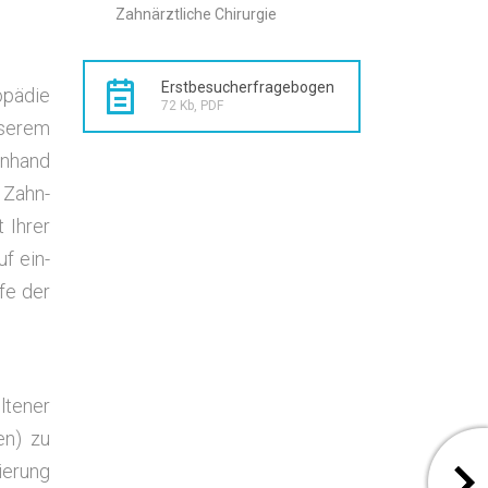
Zahn­ärzt­li­che Chirurgie
Erst­be­su­cher­fra­ge­bo­gen
­pä­die
72 Kb, PDF
nse­rem
 anhand
e Zahn­
t Ihrer
uf ein­
­fe der
­te­ner
en) zu
ie­rung