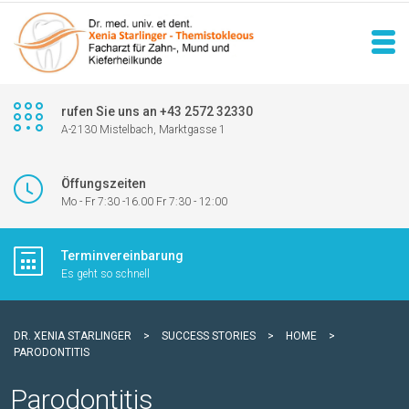
rufen Sie uns an +43 2572 32330
A-2130 Mistelbach, Marktgasse 1
Öffungszeiten
Mo - Fr 7:30 -16.00 Fr 7:30 - 12:00
Terminvereinbarung
Es geht so schnell
DR. XENIA STARLINGER
>
SUCCESS STORIES
>
HOME
>
PARODONTITIS
Parodontitis