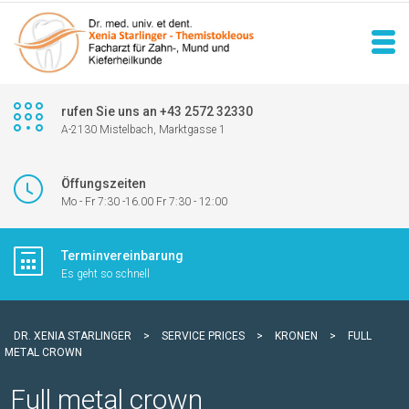
rufen Sie uns an +43 2572 32330
A-2130 Mistelbach, Marktgasse 1
Öffungszeiten
Mo - Fr 7:30 -16.00 Fr 7:30 - 12:00
Terminvereinbarung
Es geht so schnell
DR. XENIA STARLINGER
>
SERVICE PRICES
>
KRONEN
>
FULL
METAL CROWN
Full metal crown