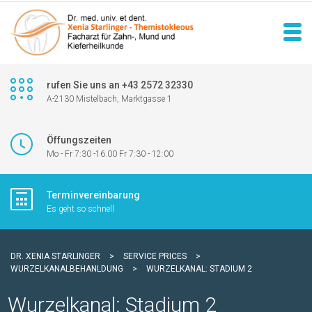
rufen Sie uns an +43 2572 32330
A-2130 Mistelbach, Marktgasse 1
Öffungszeiten
Mo - Fr 7:30 -16.00 Fr 7:30 - 12:00
Terminvereinbarung
Es geht so schnell
DR. XENIA STARLINGER
>
SERVICE PRICES
>
WURZELKANALBEHANLDUNG
>
WURZELKANAL: STADIUM 2
Wurzelkanal: Stadium 2