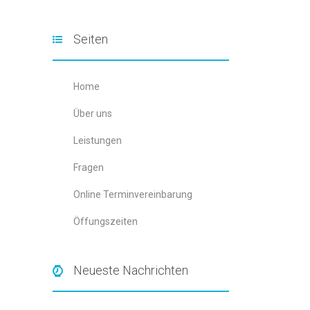
Seiten
Home
Über uns
Leis­tun­gen
Fra­gen
Online Ter­min­ver­ein­ba­rung
Öffungs­zei­ten
Neueste Nachrichten