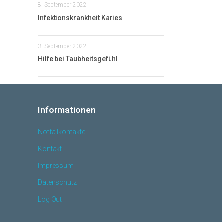
8. Sep­tem­ber 2022
Infek­ti­ons­krank­heit Karies
3. Sep­tem­ber 2022
Hil­fe bei Taubheitsgefühl
Informationen
Notfallkontakte
Kontakt
Impressum
Datenschutz
Log Out