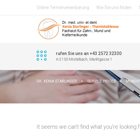
Online Terminvereinbarung
Wie Sie uns finden
rufen Sie uns an +43 2572 32330
A-2130 Mistelbach, Marktgasse 1
DR. XENIA STARLINGER
>
SERVICE PRICES
>
MUNDHY
It seems we can’t find what you’re looking 