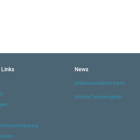
 Links
News
Infektionskrankheit Karies
ns
Hilfe bei Taubheitsgefühl
ngen
 Terminvereinbarung
szeiten